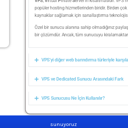
VPS
,
V
irtual
P
rivate
S
erver’ın kısaltmasıdır. VPS h
popüler hosting hizmetlerinden biridir. Birden çok 
kaynaklar sağlamak için sanallaştırma teknolojisin
Özel bir sunucu alanına sahip olmadığınız paylaşı
bir çözümdür. Ancak, tüm sunucuyu kiralamaktan
VPS'yi diğer web barındırma türleriyle karşıl
VPS ve Dedicated Sunucu Arasındaki Fark
VPS Sunucusu Ne İçin Kullanılır?
sunuyoruz