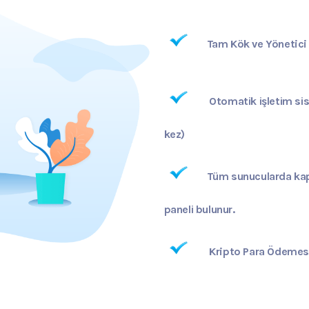
Tam Kök ve Yönetici 
Otomatik işletim si
kez)
Tüm sunucularda kapa
paneli bulunur.
Kripto Para Ödemes