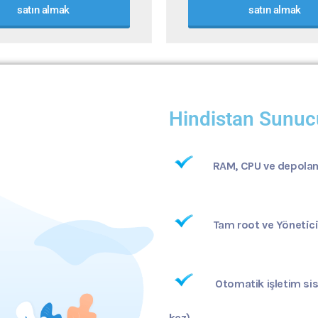
satın almak
satın almak
Hindistan Sunucu
RAM, CPU ve depolam
Tam root ve Yönetici
Otomatik işletim si
kez)