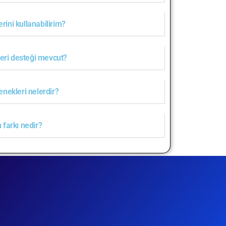
rini kullanabilirim?
teri desteği mevcut?
nekleri nelerdir?
farkı nedir?