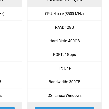
Hz)
CPU: 4 core (3500 MHz)
RAM: 12GB
B
Hard Disk: 400GB
PORT: 1Gbps
IP: One
B
Bandwidth: 300TB
ws
OS: Linux/Windows