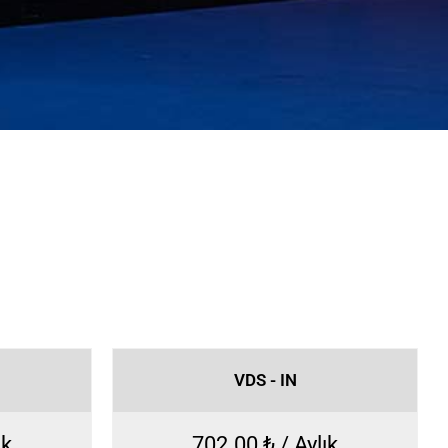
VDS - IN
ık
702.00 ₺ / Aylık