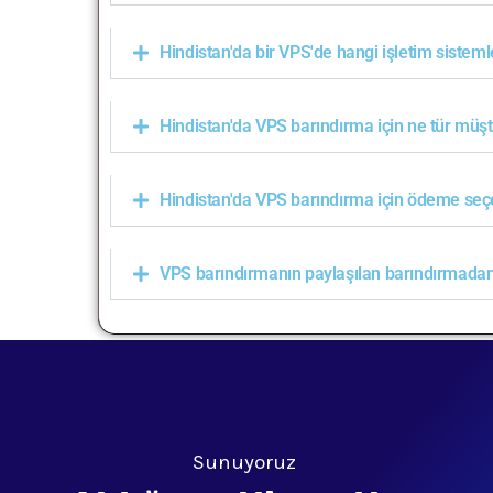
Hindistan'da bir VPS'de hangi işletim sistemle
Hindistan'da VPS barındırma için ne tür müş
Hindistan'da VPS barındırma için ödeme seçe
VPS barındırmanın paylaşılan barındırmadan 
Sunuyoruz