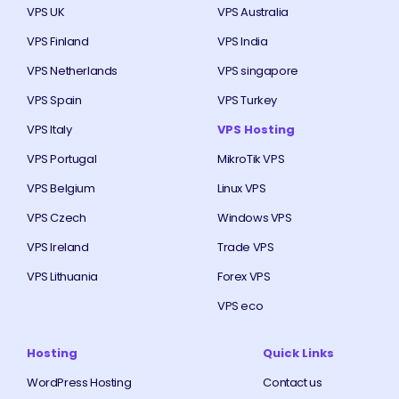
VPS UK
VPS Australia
VPS Finland
VPS India
VPS Netherlands
VPS singapore
VPS Spain
VPS Turkey
VPS Italy
VPS Hosting
VPS Portugal
MikroTik VPS
VPS Belgium
Linux VPS
VPS Czech
Windows VPS
VPS Ireland
Trade VPS
VPS Lithuania
Forex VPS
VPS eco
Hosting
Quick Links
WordPress Hosting
Contact us