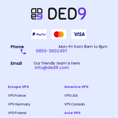
Phone
Mon-Fri from 8am to 8pm
0850-3602497
Email
Our friendly team is here
info@ded9.com
Eroupe VPS
America VPS
VPS France
VPS USA
VPS Germany
VPS Canada
VPS Poland
Asia VPS