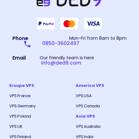
Phone
Mon-Fri from 8am to 8pm
0850-3602497
Email
Our friendly team is here
info@ded9.com
Eroupe VPS
America VPS
VPS France
VPS USA
VPS Germany
VPS Canada
VPS Poland
Asia VPS
VPS UK
VPS Australia
VPS Finland
VPS India