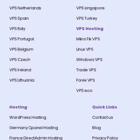
VPS Netherlands
VPS singapore
VPS Spain
VPS Turkey
VPS Italy
VPS Hosting
VPS Portugal
MikroTik VPS
VPS Belgium
Linux VPS
VPS Czech
Windows VPS
VPS Ireland
Trade VPS
VPS Lithuania
Forex VPS
VPS eco
Hosting
Quick Links
WordPress Hosting
Contact us
Germany Cpanel Hosting
Blog
France DirectAdmin Hosting
Privacy Policy