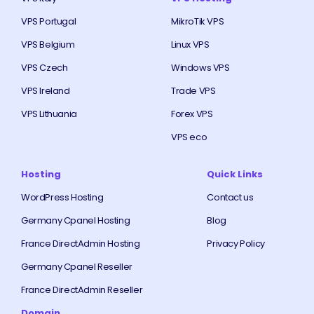
VPS Portugal
MikroTik VPS
VPS Belgium
Linux VPS
VPS Czech
Windows VPS
VPS Ireland
Trade VPS
VPS Lithuania
Forex VPS
VPS eco
Hosting
Quick Links
WordPress Hosting
Contact us
Germany Cpanel Hosting
Blog
France DirectAdmin Hosting
Privacy Policy
Germany Cpanel Reseller
France DirectAdmin Reseller
Domain