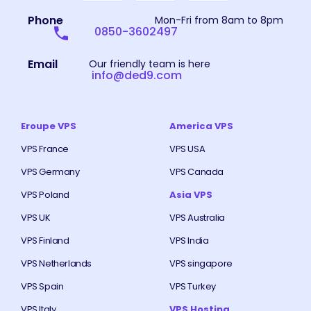
Phone
Mon-Fri from 8am to 8pm
0850-3602497
Email
Our friendly team is here
info@ded9.com
Eroupe VPS
America VPS
VPS France
VPS USA
VPS Germany
VPS Canada
VPS Poland
Asia VPS
VPS UK
VPS Australia
VPS Finland
VPS India
VPS Netherlands
VPS singapore
VPS Spain
VPS Turkey
VPS Italy
VPS Hosting