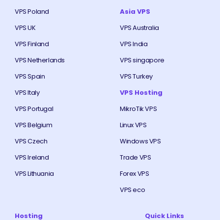
VPS Poland
Asia VPS
VPS UK
VPS Australia
VPS Finland
VPS India
VPS Netherlands
VPS singapore
VPS Spain
VPS Turkey
VPS Italy
VPS Hosting
VPS Portugal
MikroTik VPS
VPS Belgium
Linux VPS
VPS Czech
Windows VPS
VPS Ireland
Trade VPS
VPS Lithuania
Forex VPS
VPS eco
Hosting
Quick Links