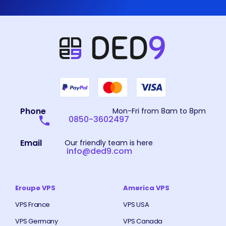
Phone
Mon-Fri from 8am to 8pm
0850-3602497
Email
Our friendly team is here
info@ded9.com
Eroupe VPS
America VPS
VPS France
VPS USA
VPS Germany
VPS Canada