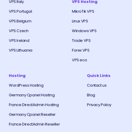
VPS Italy
VPS Hosting
VPS Portugal
MikroTik VPS
VPS Belgium
Linux VPS
VPS Czech
Windows VPS
VPS Ireland
Trade VPS
VPS Lithuania
Forex VPS
VPS eco
Hosting
Quick Links
WordPress Hosting
Contact us
Germany Cpanel Hosting
Blog
France DirectAdmin Hosting
Privacy Policy
Germany Cpanel Reseller
France DirectAdmin Reseller