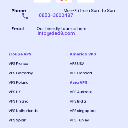
Phone
Mon-Fri from 8am to 8pm
0850-3602497
Email
Our friendly team is here
info@ded9.com
Eroupe VPS
America VPS
VPS France
VPS USA
VPS Germany
VPS Canada
VPS Poland
Asia VPS
VPS UK
VPS Australia
VPS Finland
VPS India
VPS Netherlands
VPS singapore
VPS Spain
VPS Turkey