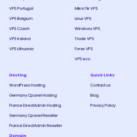
VPS Portugal
MikroTik VPS
VPS Belgium
Linux VPS
VPS Czech
Windows VPS
VPS Ireland
Trade VPS
VPS Lithuania
Forex VPS
VPS eco
Hosting
Quick Links
WordPress Hosting
Contact us
Germany Cpanel Hosting
Blog
France DirectAdmin Hosting
Privacy Policy
Germany Cpanel Reseller
France DirectAdmin Reseller
Domain