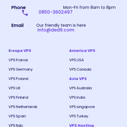
Phone
Mon-Fri from 8am to 8pm
0850-3602497
Email
Our friendly team is here
info@ded9.com
Eroupe VPS
America VPS
VPS France
VPS USA
VPS Germany
VPS Canada
VPS Poland
Asia VPS
VPS UK
VPS Australia
VPS Finland
VPS India
VPS Netherlands
VPS singapore
VPS Spain
VPS Turkey
VPS Italy
VPS Hosting