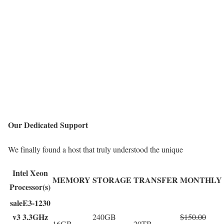
Our Dedicated Support
We finally found a host that truly understood the unique
Intel Xeon
MEMORY
STORAGE
TRANSFER
MONTHLY
Processor(s)
sale
E3-1230
v3 3.3GHz
240GB
$150.00
16GB
20TB