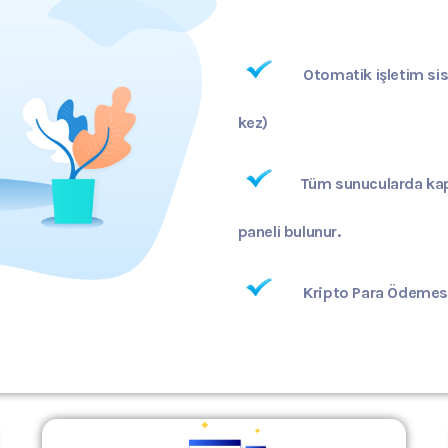
Otomatik işletim si
kez)
Tüm sunucularda kapa
paneli bulunur.
Kripto Para Ödemes