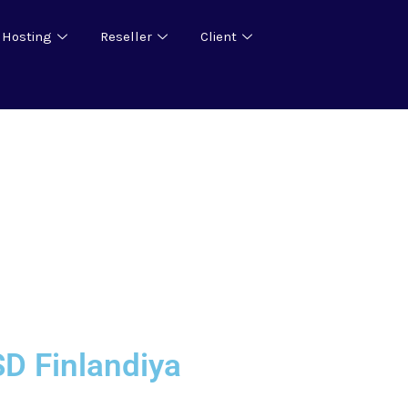
 Hosting
Reseller
Client
D Finlandiya