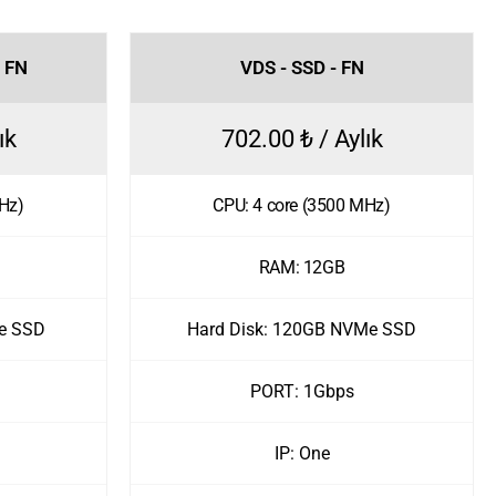
- FN
VDS - SSD - FN
ık
702.00 ₺ / Aylık
Hz)
CPU: 4 core (3500 MHz)
RAM: 12GB
e SSD
Hard Disk: 120GB NVMe SSD
PORT: 1Gbps
IP: One