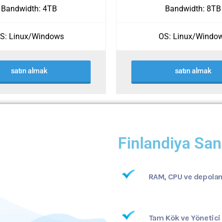
Bandwidth: 4TB
Bandwidth: 8TB
S: Linux/Windows
OS: Linux/Windo
satın almak
satın almak
Finlandiya San
RAM, CPU ve depolam
Tam Kök ve Yönetici 