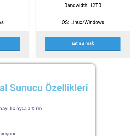
Bandwidth: 12TB
ws
OS: Linux/Windows
satın almak
al Sunucu Özellikleri
ayı kolayca artırın
erişimi