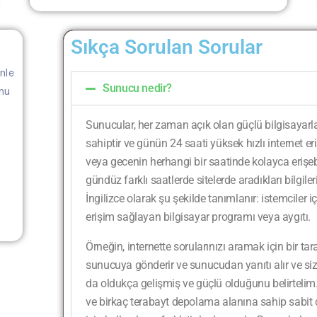
Sıkça Sorulan Sorular
nle
Sunucu nedir?
unu
Sunucular, her zaman açık olan güçlü bilgisayarla
sahiptir ve günün 24 saati yüksek hızlı internet e
veya gecenin herhangi bir saatinde kolayca erişebil
gündüz farklı saatlerde sitelerde aradıkları bilgileri
İngilizce olarak şu şekilde tanımlanır: istemciler 
erişim sağlayan bilgisayar programı veya aygıtı.
Örneğin, internette sorularınızı aramak için bir tara
sunucuya gönderir ve sunucudan yanıtı alır ve si
da oldukça gelişmiş ve güçlü olduğunu belirtelim. 
ve birkaç terabayt depolama alanına sahip sabit d