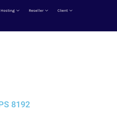
 Hosting
Reseller
Client
PS 8192