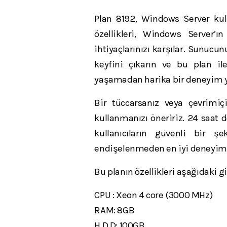
Plan 8192, Windows Server kulla
özellikleri, Windows Server’ı
ihtiyaçlarınızı karşılar. Sunuc
keyfini çıkarın ve bu plan i
yaşamadan harika bir deneyim ya
Bir tüccarsanız veya çevrimiç
kullanmanızı öneririz. 24 saat d
kullanıcıların güvenli bir ş
endişelenmeden en iyi deneyimi
Bu planın özellikleri aşağıdaki gi
CPU : Xeon 4 core (3000 MHz)
RAM: 8GB
H.D.D: 100GB