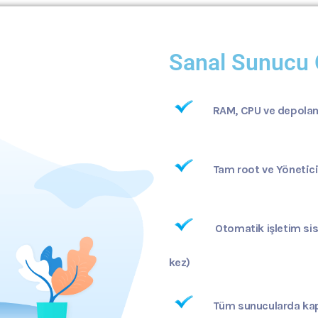
Sanal Sunucu Ö
RAM, CPU ve depolam
Tam root ve Yönetici
Otomatik işletim si
kez)
Tüm sunucularda kapa