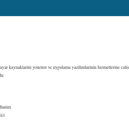
isayar kaynaklarini yoneten ve uygulama yazilimlarinin hizmetlerine calis
ir.
ullanim
ici