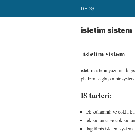
DED9
isletim sistem
isletim sistem
isletim sistemi yazilim , big
platform saglayan bir systend
IS turleri:
tek kullanimli ve coklu k
tek kullanici ve cok kullan
dagitilmis isletem systemi