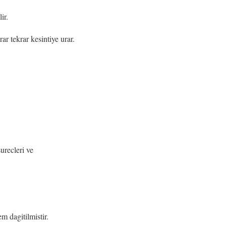
ir.
ar tekrar kesintiye urar.
urecleri ve
m dagitilmistir.