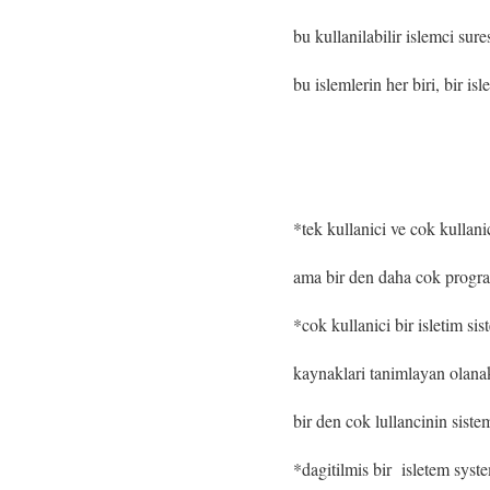
bu kullanilabilir islemci sur
bu islemlerin her biri, bir is
*tek kullanici ve cok kullani
ama bir den daha cok program
*cok kullanici bir isletim si
kaynaklari tanimlayan olanak
bir den cok lullancinin siste
*dagitilmis bir isletem syste