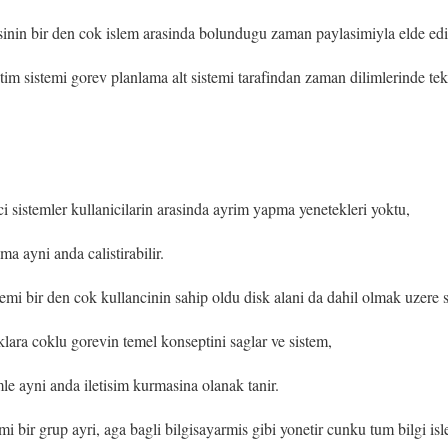
esinin bir den cok islem arasinda bolundugu zaman paylasimiyla elde edil
letim sistemi gorev planlama alt sistemi tarafindan zaman dilimlerinde tekr
ci sistemler kullanicilarin arasinda ayrim yapma yenetekleri yoktu,
a ayni anda calistirabilir.
stemi bir den cok kullancinin sahip oldu disk alani da dahil olmak uzere s
lara coklu gorevin temel konseptini saglar ve sistem,
mle ayni anda iletisim kurmasina olanak tanir.
mi bir grup ayri, aga bagli bilgisayarmis gibi yonetir cunku tum bilgi isle