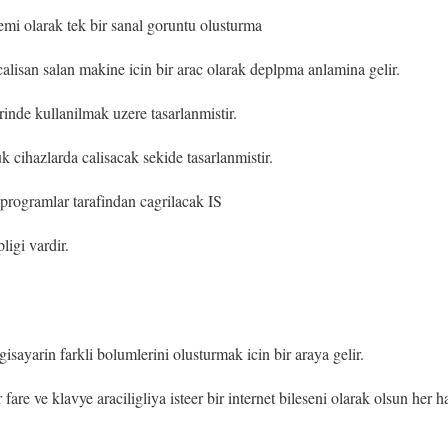
emi olarak tek bir sanal goruntu olusturma
alisan salan makine icin bir arac olarak deplpma anlamina gelir.
rinde kullanilmak uzere tasarlanmistir.
 cihazlarda calisacak sekide tasarlanmistir.
 programlar tarafindan cagrilacak IS
ligi vardir.
gisayarin farkli bolumlerini olusturmak icin bir araya gelir.
r fare ve klavye araciligliya isteer bir internet bileseni olarak olsun her 