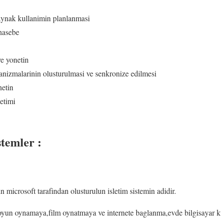
aynak kullanimin planlanmasi
hasebe
ve yonetin
kanizmalarinin olusturulmasi ve senkronize edilmesi
netin
etimi
stemler :
 microsoft tarafindan olusturulun isletim sistemin adidir.
oyun oynamaya,film oynatmaya ve internete baglanma,evde bilgisayar k