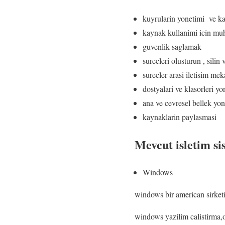
kuyrularin yonetimi ve k
kaynak kullanimi icin mu
guvenlik saglamak
surecleri olusturun , silin 
surecler arasi iletisim me
dostyalari ve klasorleri yo
ana ve cevresel bellek yon
kaynaklarin paylasmasi
Mevcut isletim si
Windows
windows bir american sirketin
windows yazilim calistirma,