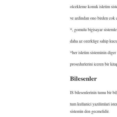
olcekleme konuk isletim sist
ve ardindan ono birden cok c
*, gomulu bigisayar sistemle
daha az ozerklige sahip kucuk
*her isletim sisteminin diger
prosedurlerini iceren bir kitap
Bilesenler
IS bilesenlerinin tumu bir bil
tum kullanici yazilimlari iste
sistemin den gecmelidir.